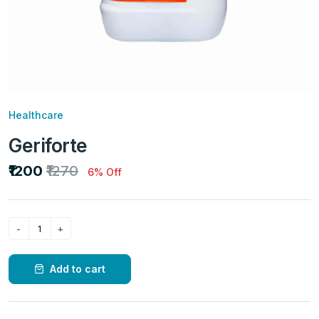
Healthcare
Geriforte
₹1200
₹1270
6% Off
Add to cart